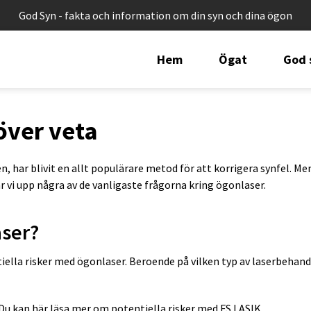
God Syn - fakta och information om din syn och dina ögon
Hem
Ögat
God 
över veta
 har blivit en allt populärare metod för att korrigera synfel. Me
r vi upp några av de vanligaste frågorna kring ögonlaser.
aser?
iella risker med ögonlaser. Beroende på vilken typ av laserbehand
 Du kan här läsa mer om potentiella
risker med FS LASIK
.